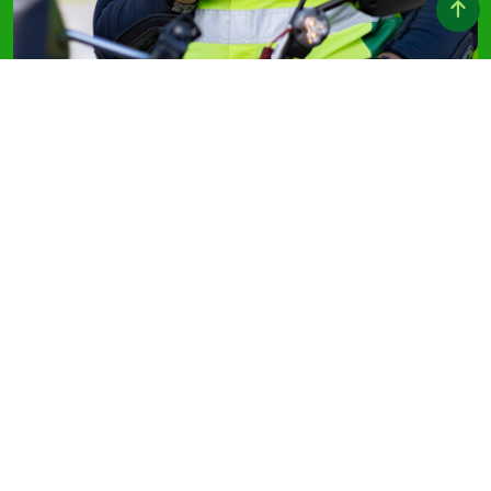
Os investimentos que realizamos
nas concessões que
administramos vão ao encontro
da demanda de toda a
sociedade pela redução dos
acidentes viários e das
fatalidades.
O tema, central em nosso modelo de
negócio, é gerenciado de forma
alinhada aos objetivos da Década