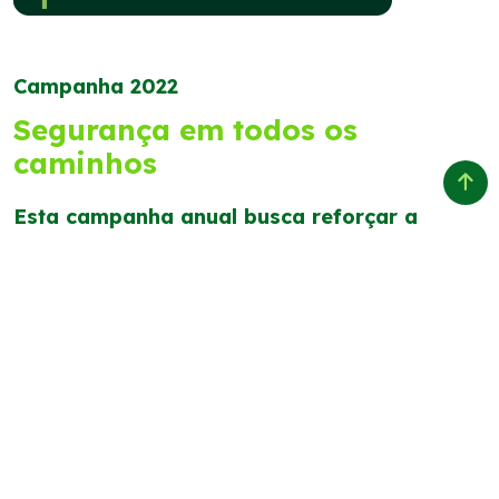
Campanha 2022
Segurança em todos os
caminhos
Esta campanha anual busca reforçar a
priorização das pessoas pelo do bem-estar,
saúde e segurança em suas vidas, trazendo
também este contexto para situações e
assuntos ligados ao trânsito. Desta forma,
dá continuidade à campanha iniciada em
2021, levando diálogo e conexão ainda
maiores com os usuários.
Conta com posts orgânicos e impulsionados nas
redes sociais do grupo EcoRodovias (alguns em