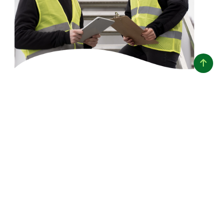
Veja aqui os documentos das
especificações técnicas
e
métodos de ensaio das
nossas rodovias